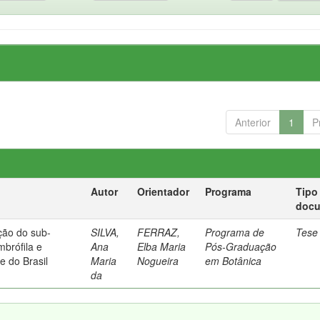
Anterior
1
P
Autor
Orientador
Programa
Tipo
doc
ção do sub-
SILVA,
FERRAZ,
Programa de
Tese
mbrófila e
Ana
Elba Maria
Pós-Graduação
e do Brasil
Maria
Nogueira
em Botânica
da