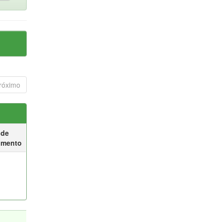
róximo
 de
umento