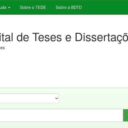
juda
Sobre o TEDE
Sobre a BDTD
ital de Teses e Dissertaç
ões