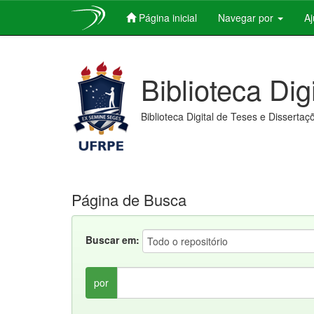
Página inicial
Navegar por
A
Skip
navigation
Biblioteca Dig
Biblioteca Digital de Teses e Dissertaç
Página de Busca
Buscar em:
por