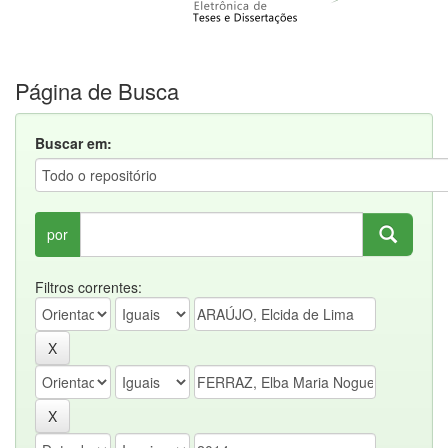
Página de Busca
Buscar em:
por
Filtros correntes: