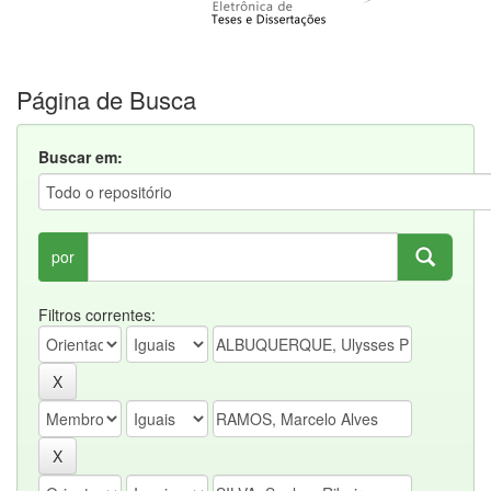
Página de Busca
Buscar em:
por
Filtros correntes: