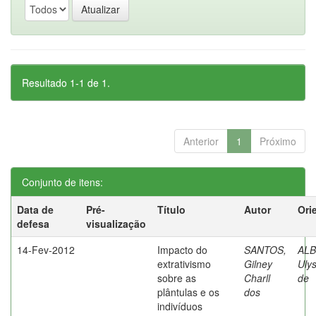
Resultado 1-1 de 1.
Anterior
1
Próximo
Conjunto de itens:
Data de
Pré-
Título
Autor
Ori
defesa
visualização
14-Fev-2012
Impacto do
SANTOS,
AL
extrativismo
Gilney
Uly
sobre as
Charll
de
plântulas e os
dos
indivíduos