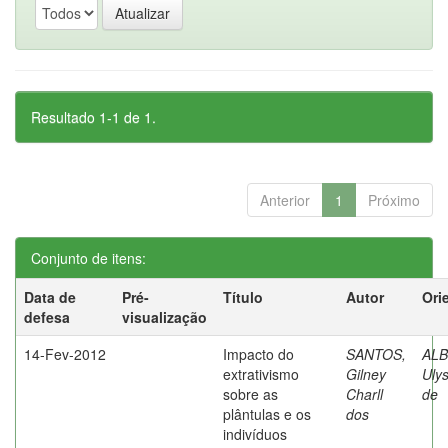
Resultado 1-1 de 1.
Anterior
1
Próximo
Conjunto de itens:
Data de
Pré-
Título
Autor
Ori
defesa
visualização
14-Fev-2012
Impacto do
SANTOS,
AL
extrativismo
Gilney
Uly
sobre as
Charll
de
plântulas e os
dos
indivíduos