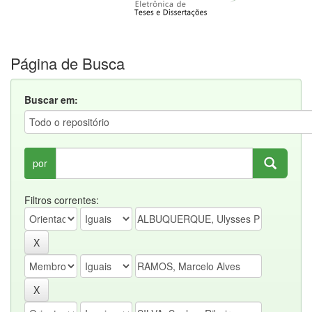
Página de Busca
Buscar em:
por
Filtros correntes: