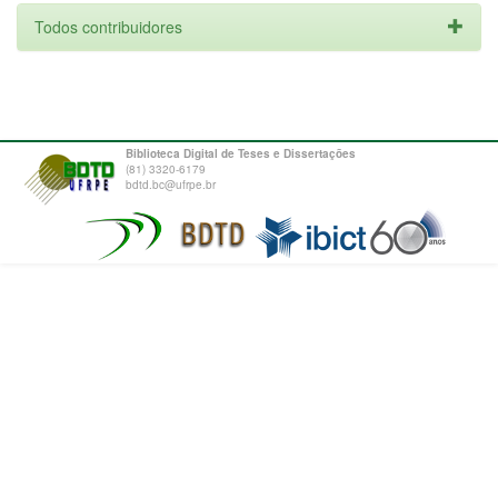
Todos contribuidores
Biblioteca Digital de Teses e Dissertações
(81) 3320-6179
bdtd.bc@ufrpe.br