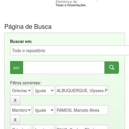
Página de Busca
Buscar em:
por
Filtros correntes: