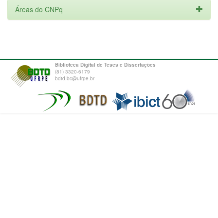
Áreas do CNPq
Biblioteca Digital de Teses e Dissertações
(81) 3320-6179
bdtd.bc@ufrpe.br