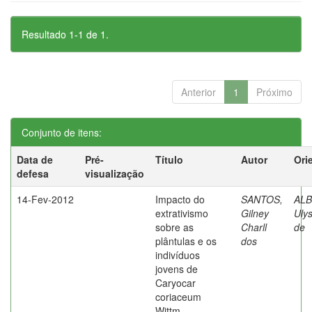
Resultado 1-1 de 1.
Anterior
1
Próximo
Conjunto de itens:
Data de
Pré-
Título
Autor
Ori
defesa
visualização
14-Fev-2012
Impacto do
SANTOS,
AL
extrativismo
Gilney
Uly
sobre as
Charll
de
plântulas e os
dos
indivíduos
jovens de
Caryocar
coriaceum
Wittm.