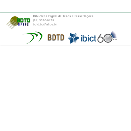
Biblioteca Digital de Teses e Dissertações
(81) 3320-6179
bdtd.bc@ufrpe.br