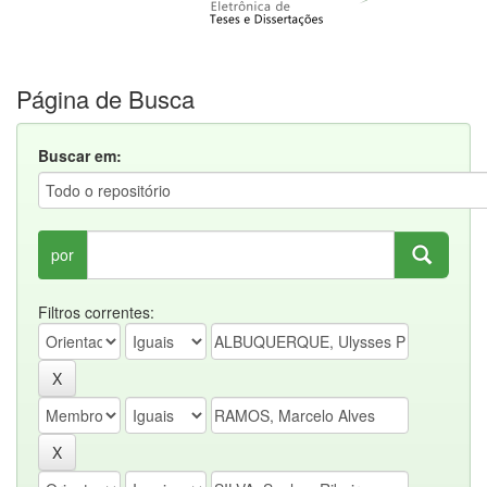
Página de Busca
Buscar em:
por
Filtros correntes: