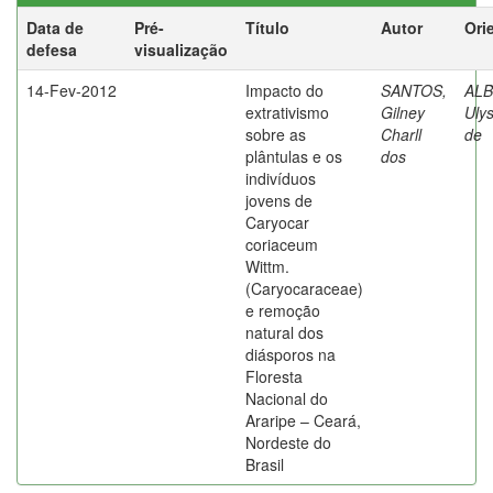
Data de
Pré-
Título
Autor
Ori
defesa
visualização
14-Fev-2012
Impacto do
SANTOS,
AL
extrativismo
Gilney
Uly
sobre as
Charll
de
plântulas e os
dos
indivíduos
jovens de
Caryocar
coriaceum
Wittm.
(Caryocaraceae)
e remoção
natural dos
diásporos na
Floresta
Nacional do
Araripe – Ceará,
Nordeste do
Brasil