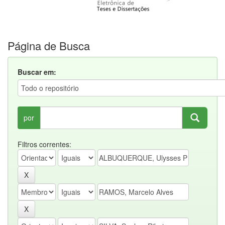
Página de Busca
Buscar em:
por
Filtros correntes: