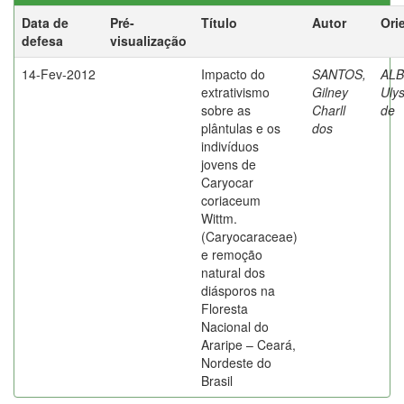
Data de
Pré-
Título
Autor
Ori
defesa
visualização
14-Fev-2012
Impacto do
SANTOS,
AL
extrativismo
Gilney
Uly
sobre as
Charll
de
plântulas e os
dos
indivíduos
jovens de
Caryocar
coriaceum
Wittm.
(Caryocaraceae)
e remoção
natural dos
diásporos na
Floresta
Nacional do
Araripe – Ceará,
Nordeste do
Brasil