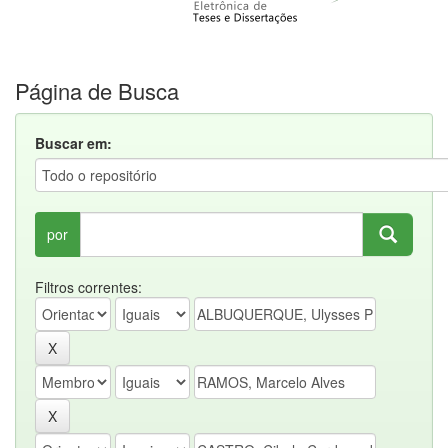
Página de Busca
Buscar em:
por
Filtros correntes: