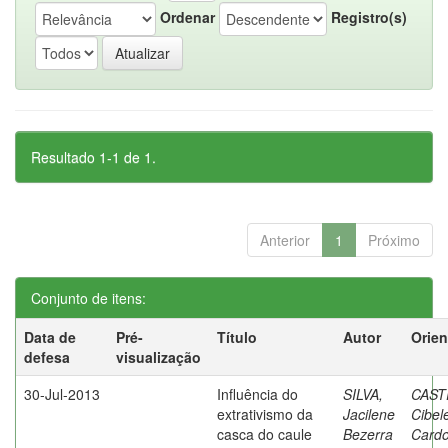
Ordenar
Registro(s)
Resultado 1-1 de 1.
Anterior
1
Próximo
Conjunto de itens:
Data de
Pré-
Título
Autor
Orien
defesa
visualização
30-Jul-2013
Influência do
SILVA,
CAST
extrativismo da
Jacilene
Cibel
casca do caule
Bezerra
Card