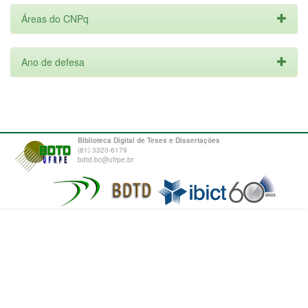
Áreas do CNPq
Ano de defesa
Biblioteca Digital de Teses e Dissertações
(81) 3320-6179
bdtd.bc@ufrpe.br