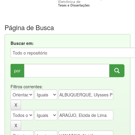
Página de Busca
Buscar em:
por
Filtros correntes: