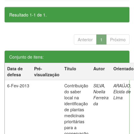
Resultado 1-1 de 1.
Anterior
1
Próximo
Conjunto de itens:
Data de
Pré-
Título
Autor
Orientado
defesa
visualização
6-Fev-2013
Contribuição
SILVA,
ARAÚJO,
do saber
Noelia
Elcida de
local na
Ferreira
Lima
identificação
da
de plantas
medicinais
prioritárias
para a
conservação