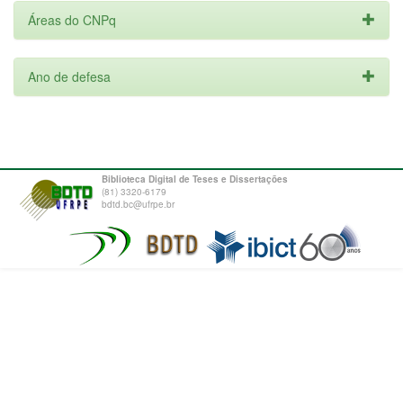
Áreas do CNPq
Ano de defesa
Biblioteca Digital de Teses e Dissertações
(81) 3320-6179
bdtd.bc@ufrpe.br