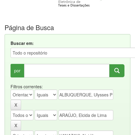
Página de Busca
Buscar em:
por
Filtros correntes: