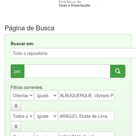
Página de Busca
Buscar em:
por
Filtros correntes: