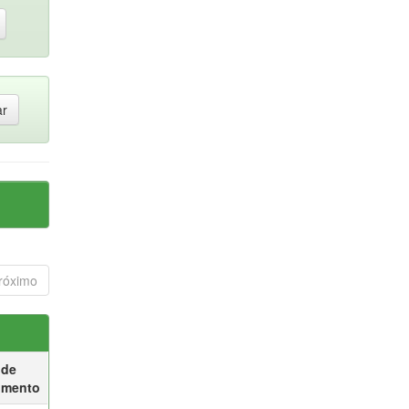
róximo
 de
umento