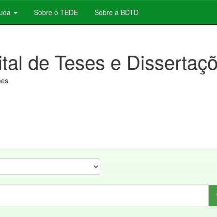
juda
Sobre o TEDE
Sobre a BDTD
ital de Teses e Dissertaç
ões