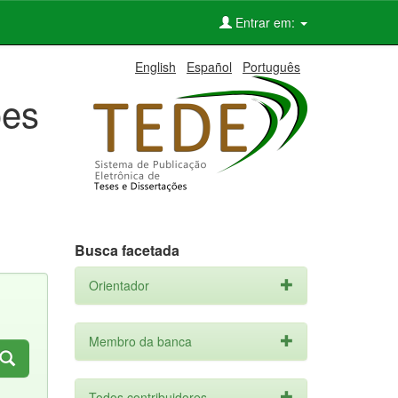
Entrar em:
English
Español
Português
ões
Busca facetada
Orientador
Membro da banca
Todos contribuidores