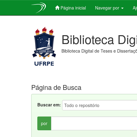
Página inicial
Navegar por
A
Skip
navigation
Biblioteca Dig
Biblioteca Digital de Teses e Dissertaç
Página de Busca
Buscar em:
por