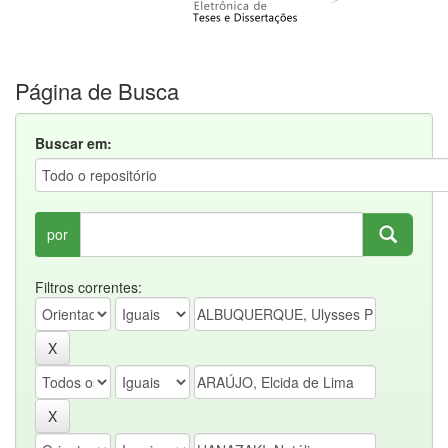
Página de Busca
Buscar em:
por
Filtros correntes: