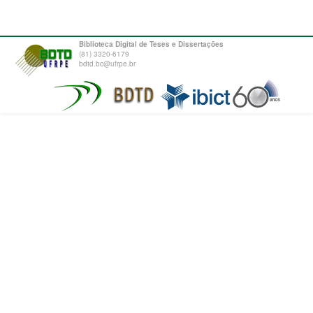
Biblioteca Digital de Teses e Dissertações
(81) 3320-6179
bdtd.bc@ufrpe.br