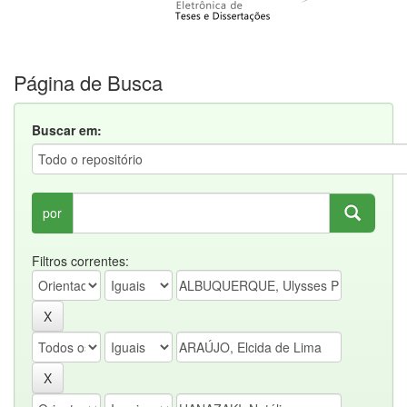
Página de Busca
Buscar em:
por
Filtros correntes: