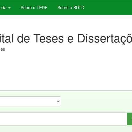
juda
Sobre o TEDE
Sobre a BDTD
ital de Teses e Dissertaç
ões