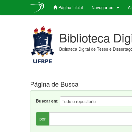
Página inicial
Navegar por
A
Skip
navigation
Biblioteca Dig
Biblioteca Digital de Teses e Dissertaç
Página de Busca
Buscar em:
por