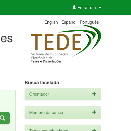
Entrar em:
English
Español
Português
ões
Busca facetada
Orientador
Membro da banca
Todos contribuidores