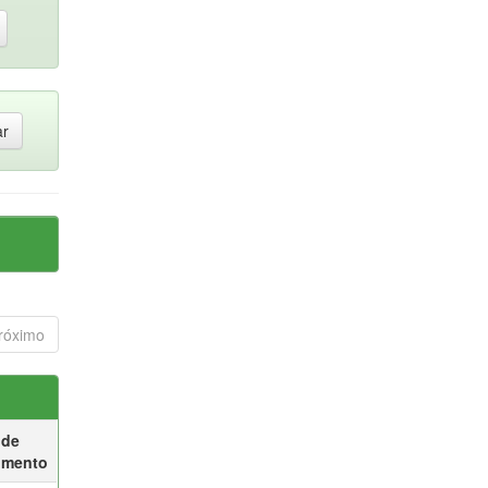
róximo
 de
umento