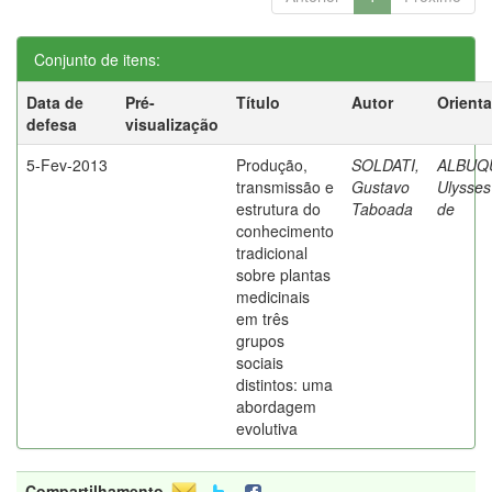
Conjunto de itens:
Data de
Pré-
Título
Autor
Orient
defesa
visualização
5-Fev-2013
Produção,
SOLDATI,
ALBUQ
transmissão e
Gustavo
Ulysses
estrutura do
Taboada
de
conhecimento
tradicional
sobre plantas
medicinais
em três
grupos
sociais
distintos: uma
abordagem
evolutiva
Compartilhamento