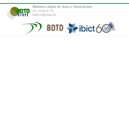
Biblioteca Digital de Teses e Dissertações
(81) 3320-6179
bdtd.bc@ufrpe.br