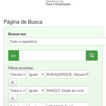
Página de Busca
Buscar em:
por
Filtros correntes: