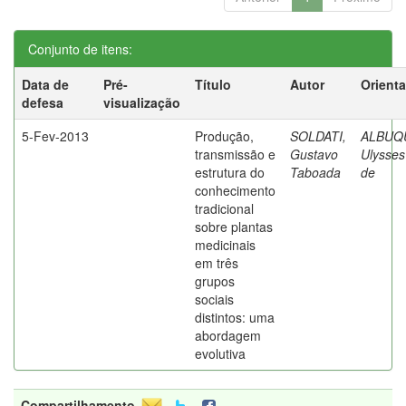
Conjunto de itens:
Data de
Pré-
Título
Autor
Orient
defesa
visualização
5-Fev-2013
Produção,
SOLDATI,
ALBUQ
transmissão e
Gustavo
Ulysses
estrutura do
Taboada
de
conhecimento
tradicional
sobre plantas
medicinais
em três
grupos
sociais
distintos: uma
abordagem
evolutiva
Compartilhamento