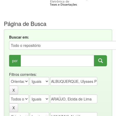
Página de Busca
Buscar em:
por
Filtros correntes: