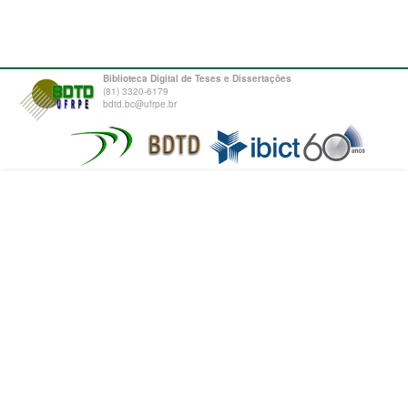
Biblioteca Digital de Teses e Dissertações
(81) 3320-6179
bdtd.bc@ufrpe.br