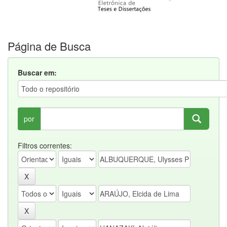
Página de Busca
Buscar em:
por
Filtros correntes: