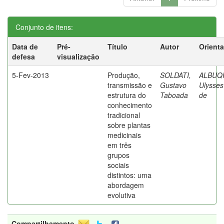
Conjunto de itens:
Data de
Pré-
Título
Autor
Orient
defesa
visualização
5-Fev-2013
Produção,
SOLDATI,
ALBUQ
transmissão e
Gustavo
Ulysses
estrutura do
Taboada
de
conhecimento
tradicional
sobre plantas
medicinais
em três
grupos
sociais
distintos: uma
abordagem
evolutiva
Compartilhamento