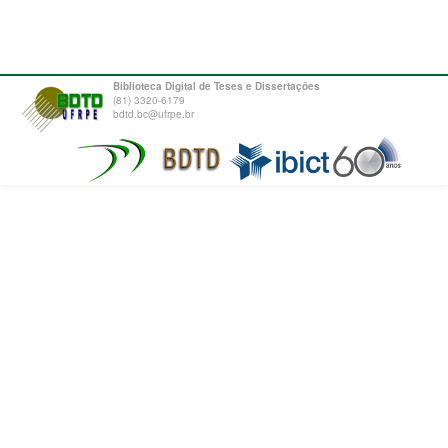
Biblioteca Digital de Teses e Dissertações
(81) 3320-6179
bdtd.bc@ufrpe.br