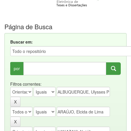
Página de Busca
Buscar em:
por
Filtros correntes: