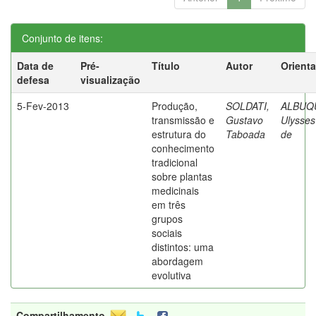
Conjunto de itens:
Data de
Pré-
Título
Autor
Orient
defesa
visualização
5-Fev-2013
Produção,
SOLDATI,
ALBUQ
transmissão e
Gustavo
Ulysses
estrutura do
Taboada
de
conhecimento
tradicional
sobre plantas
medicinais
em três
grupos
sociais
distintos: uma
abordagem
evolutiva
Compartilhamento