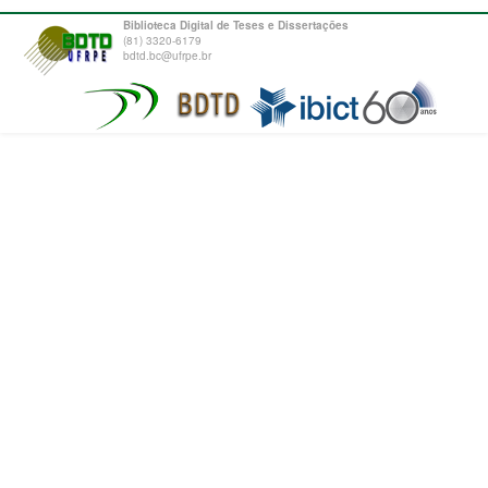
Biblioteca Digital de Teses e Dissertações
(81) 3320-6179
bdtd.bc@ufrpe.br