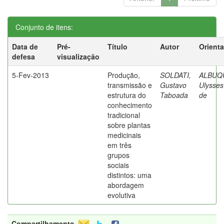
Conjunto de itens:
Data de
Pré-
Título
Autor
Orient
defesa
visualização
5-Fev-2013
Produção,
SOLDATI,
ALBUQ
transmissão e
Gustavo
Ulysses
estrutura do
Taboada
de
conhecimento
tradicional
sobre plantas
medicinais
em três
grupos
sociais
distintos: uma
abordagem
evolutiva
Compartilhamento