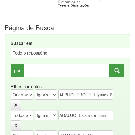
Página de Busca
Buscar em:
por
Filtros correntes: