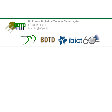
Biblioteca Digital de Teses e Dissertações
(81) 3320-6179
bdtd.bc@ufrpe.br