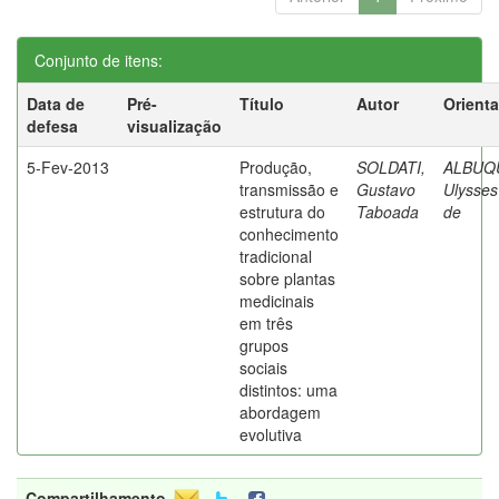
Conjunto de itens:
Data de
Pré-
Título
Autor
Orient
defesa
visualização
5-Fev-2013
Produção,
SOLDATI,
ALBUQ
transmissão e
Gustavo
Ulysses
estrutura do
Taboada
de
conhecimento
tradicional
sobre plantas
medicinais
em três
grupos
sociais
distintos: uma
abordagem
evolutiva
Compartilhamento