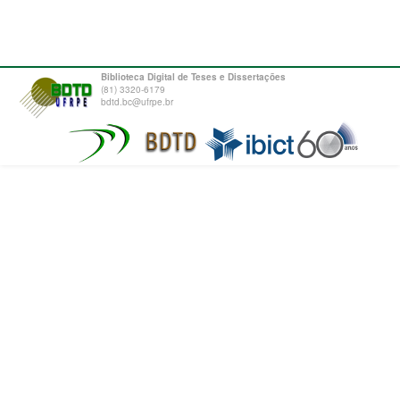
Biblioteca Digital de Teses e Dissertações
(81) 3320-6179
bdtd.bc@ufrpe.br