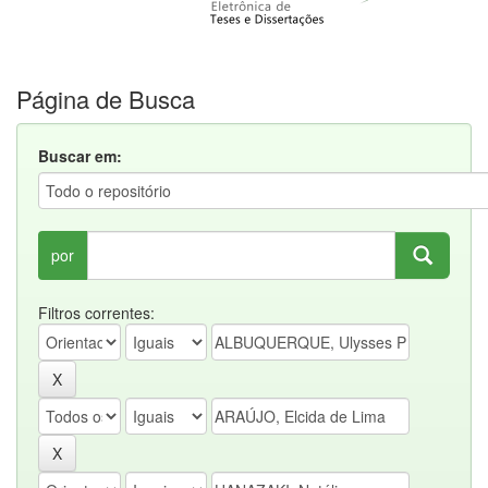
Página de Busca
Buscar em:
por
Filtros correntes: