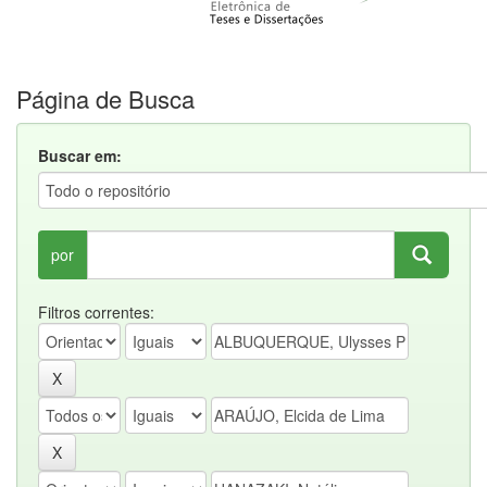
Página de Busca
Buscar em:
por
Filtros correntes: