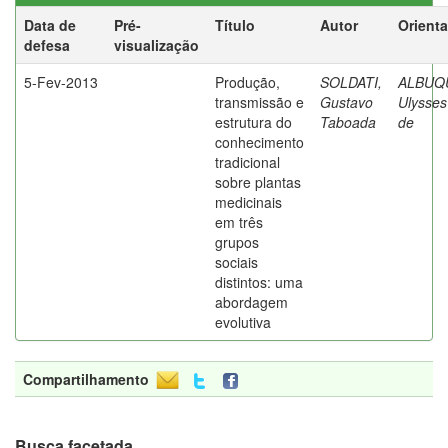
Data de
Pré-
Título
Autor
Orient
defesa
visualização
5-Fev-2013
Produção,
SOLDATI,
ALBUQ
transmissão e
Gustavo
Ulysses
estrutura do
Taboada
de
conhecimento
tradicional
sobre plantas
medicinais
em três
grupos
sociais
distintos: uma
abordagem
evolutiva
Compartilhamento
Busca facetada