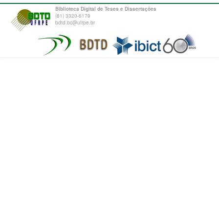
Biblioteca Digital de Teses e Dissertações
(81) 3320-6179
bdtd.bc@ufrpe.br