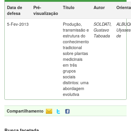
Data de
Pré-
Título
Autor
Orient
defesa
visualização
5-Fev-2013
Produção,
SOLDATI,
ALBUQ
transmissão e
Gustavo
Ulysses
estrutura do
Taboada
de
conhecimento
tradicional
sobre plantas
medicinais
em três
grupos
sociais
distintos: uma
abordagem
evolutiva
Compartilhamento
Busca facetada