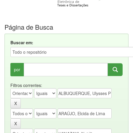
Página de Busca
Buscar em:
por
Filtros correntes: