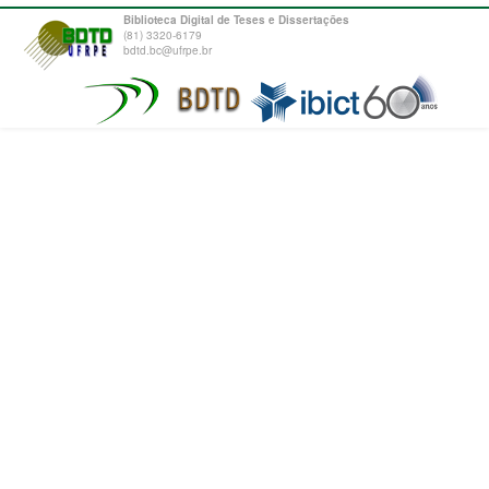
Biblioteca Digital de Teses e Dissertações
(81) 3320-6179
bdtd.bc@ufrpe.br