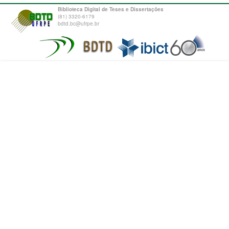
Biblioteca Digital de Teses e Dissertações
(81) 3320-6179
bdtd.bc@ufrpe.br