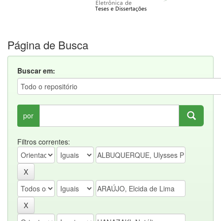
Página de Busca
Buscar em:
por
Filtros correntes: