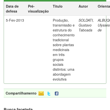
Data de
Pré-
Título
Autor
Orient
defesa
visualização
5-Fev-2013
Produção,
SOLDATI,
ALBUQ
transmissão e
Gustavo
Ulysses
estrutura do
Taboada
de
conhecimento
tradicional
sobre plantas
medicinais
em três
grupos
sociais
distintos: uma
abordagem
evolutiva
Compartilhamento
Busca facetada