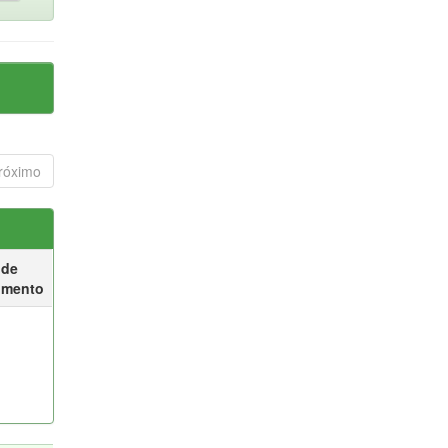
róximo
 de
umento