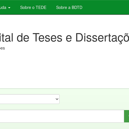
juda
Sobre o TEDE
Sobre a BDTD
ital de Teses e Dissertaç
ões