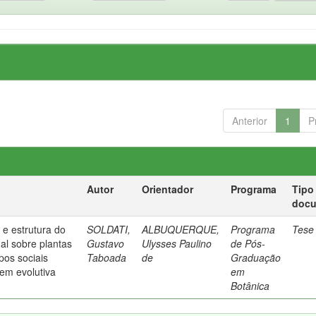
Anterior
1
P
Autor
Orientador
Programa
Tipo
doc
 e estrutura do
SOLDATI,
ALBUQUERQUE,
Programa
Tese
al sobre plantas
Gustavo
Ulysses Paulino
de Pós-
pos sociais
Taboada
de
Graduação
em evolutiva
em
Botânica