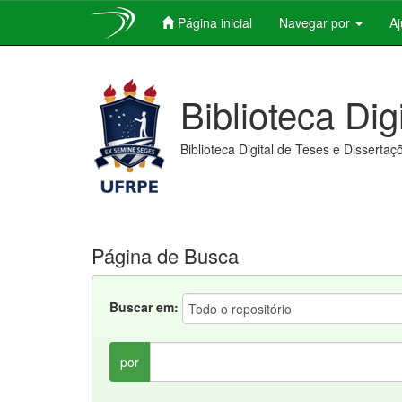
Página inicial
Navegar por
A
Skip
navigation
Biblioteca Dig
Biblioteca Digital de Teses e Dissertaç
Página de Busca
Buscar em:
por