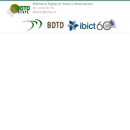
Biblioteca Digital de Teses e Dissertações
(81) 3320-6179
bdtd.bc@ufrpe.br