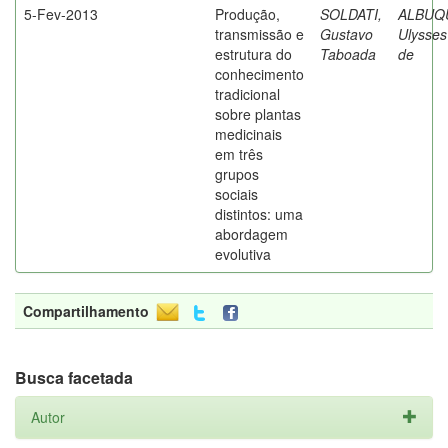
5-Fev-2013
Produção,
SOLDATI,
ALBUQ
transmissão e
Gustavo
Ulysses
estrutura do
Taboada
de
conhecimento
tradicional
sobre plantas
medicinais
em três
grupos
sociais
distintos: uma
abordagem
evolutiva
Compartilhamento
Busca facetada
Autor