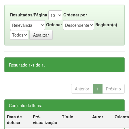
Resultados/Página
Ordenar por
Ordenar
Registro(s)
Resultado 1-1 de 1.
Anterior
1
Próximo
Conjunto de itens:
Data de
Pré-
Título
Autor
Orient
defesa
visualização