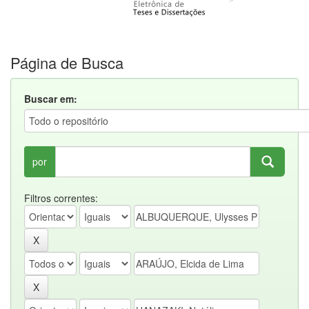
Página de Busca
Buscar em:
por
Filtros correntes: