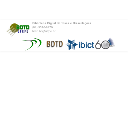
Biblioteca Digital de Teses e Dissertações
(81) 3320-6179
bdtd.bc@ufrpe.br