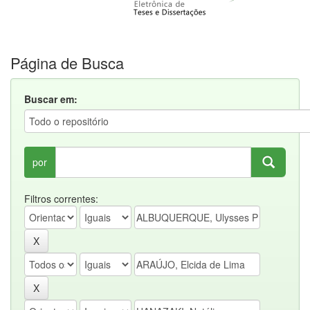
Página de Busca
Buscar em:
por
Filtros correntes: