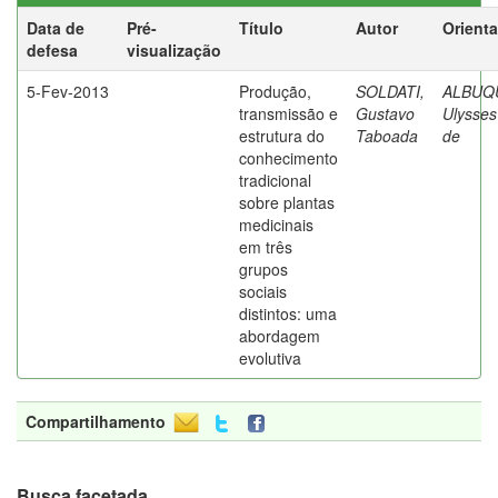
Data de
Pré-
Título
Autor
Orient
defesa
visualização
5-Fev-2013
Produção,
SOLDATI,
ALBUQ
transmissão e
Gustavo
Ulysses
estrutura do
Taboada
de
conhecimento
tradicional
sobre plantas
medicinais
em três
grupos
sociais
distintos: uma
abordagem
evolutiva
Compartilhamento
Busca facetada