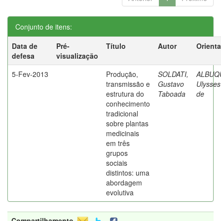
Conjunto de itens:
Data de
Pré-
Título
Autor
Orient
defesa
visualização
5-Fev-2013
Produção,
SOLDATI,
ALBUQ
transmissão e
Gustavo
Ulysses
estrutura do
Taboada
de
conhecimento
tradicional
sobre plantas
medicinais
em três
grupos
sociais
distintos: uma
abordagem
evolutiva
Compartilhamento