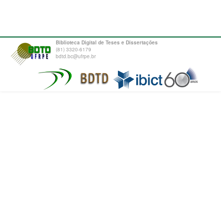
Biblioteca Digital de Teses e Dissertações
(81) 3320-6179
bdtd.bc@ufrpe.br