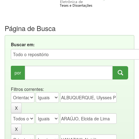
Página de Busca
Buscar em:
por
Filtros correntes: