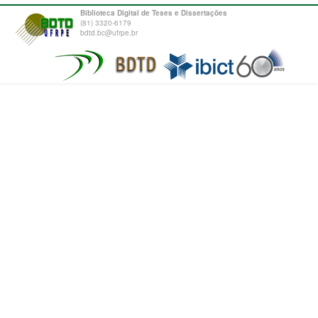
Biblioteca Digital de Teses e Dissertações
(81) 3320-6179
bdtd.bc@ufrpe.br