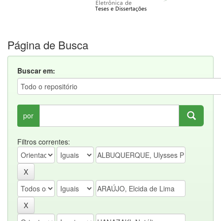
Página de Busca
Buscar em:
por
Filtros correntes: