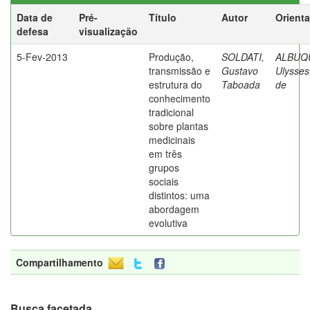
Data de
Pré-
Título
Autor
Orient
defesa
visualização
5-Fev-2013
Produção,
SOLDATI,
ALBUQ
transmissão e
Gustavo
Ulysses
estrutura do
Taboada
de
conhecimento
tradicional
sobre plantas
medicinais
em três
grupos
sociais
distintos: uma
abordagem
evolutiva
Compartilhamento
Busca facetada