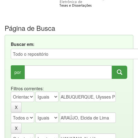
Página de Busca
Buscar em:
por
Filtros correntes: