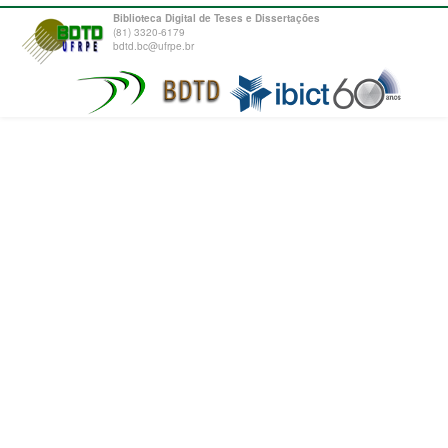
Biblioteca Digital de Teses e Dissertações
(81) 3320-6179
bdtd.bc@ufrpe.br