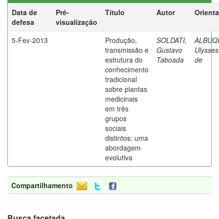
Data de
Pré-
Título
Autor
Orient
defesa
visualização
5-Fev-2013
Produção,
SOLDATI,
ALBUQ
transmissão e
Gustavo
Ulysses
estrutura do
Taboada
de
conhecimento
tradicional
sobre plantas
medicinais
em três
grupos
sociais
distintos: uma
abordagem
evolutiva
Compartilhamento
Busca facetada