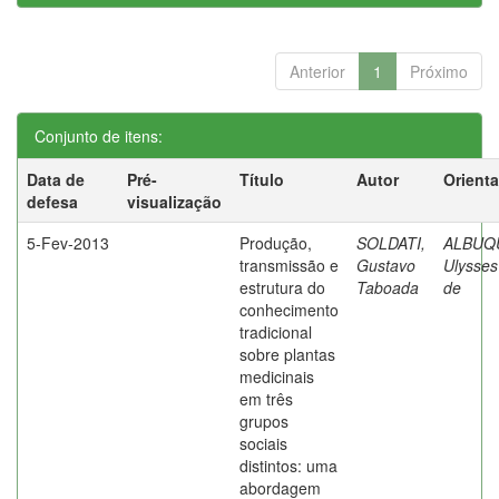
Anterior
1
Próximo
Conjunto de itens:
Data de
Pré-
Título
Autor
Orient
defesa
visualização
5-Fev-2013
Produção,
SOLDATI,
ALBUQ
transmissão e
Gustavo
Ulysses
estrutura do
Taboada
de
conhecimento
tradicional
sobre plantas
medicinais
em três
grupos
sociais
distintos: uma
abordagem