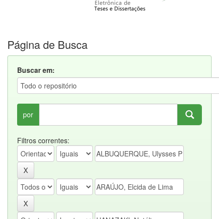
Página de Busca
Buscar em:
por
Filtros correntes: