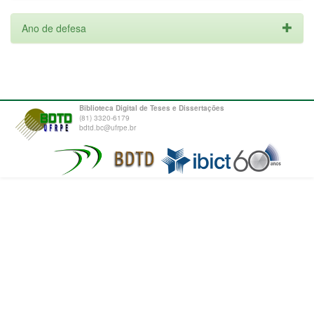
Ano de defesa
Biblioteca Digital de Teses e Dissertações
(81) 3320-6179
bdtd.bc@ufrpe.br