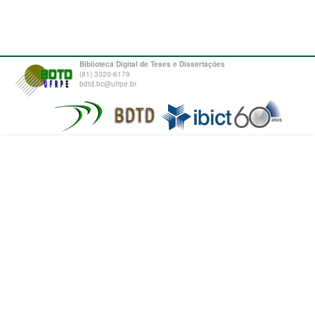
Biblioteca Digital de Teses e Dissertações
(81) 3320-6179
bdtd.bc@ufrpe.br