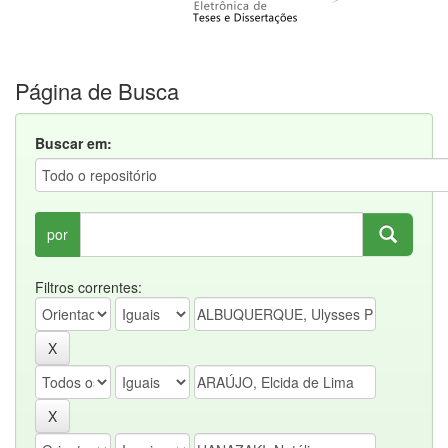
Página de Busca
Buscar em:
por
Filtros correntes: