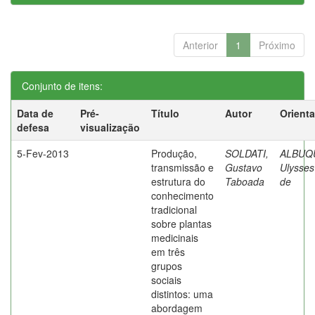
Anterior
1
Próximo
Conjunto de itens:
Data de
Pré-
Título
Autor
Orient
defesa
visualização
5-Fev-2013
Produção,
SOLDATI,
ALBUQ
transmissão e
Gustavo
Ulysses
estrutura do
Taboada
de
conhecimento
tradicional
sobre plantas
medicinais
em três
grupos
sociais
distintos: uma
abordagem