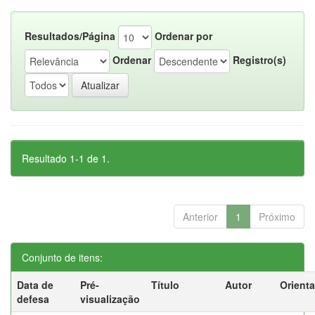
Resultados/Página
Ordenar por
Ordenar
Registro(s)
Resultado 1-1 de 1.
Anterior
1
Próximo
Conjunto de itens:
Data de
Pré-
Título
Autor
Orient
defesa
visualização