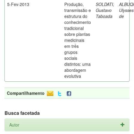
5-Fev-2013
Produção,
SOLDATI,
ALBUQ
transmissão e
Gustavo
Ulysses
estrutura do
Taboada
de
conhecimento
tradicional
sobre plantas
medicinais
em três
grupos
sociais
distintos: uma
abordagem
evolutiva
Compartilhamento
Busca facetada
Autor