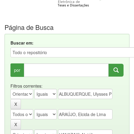
Página de Busca
Buscar em:
por
Filtros correntes: