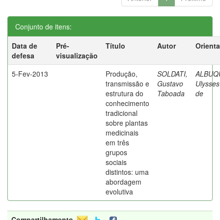
Conjunto de itens:
Data de
Pré-
Título
Autor
Orient
defesa
visualização
5-Fev-2013
Produção,
SOLDATI,
ALBUQ
transmissão e
Gustavo
Ulysses
estrutura do
Taboada
de
conhecimento
tradicional
sobre plantas
medicinais
em três
grupos
sociais
distintos: uma
abordagem
evolutiva
Compartilhamento