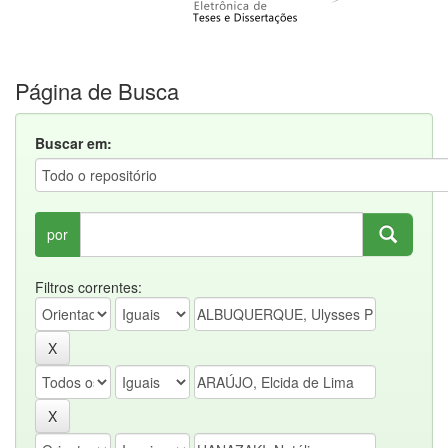
Página de Busca
Buscar em:
por
Filtros correntes: