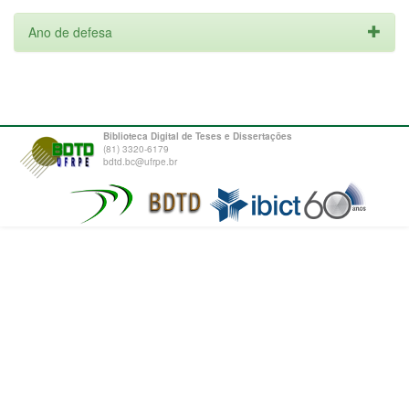
Ano de defesa
Biblioteca Digital de Teses e Dissertações
(81) 3320-6179
bdtd.bc@ufrpe.br