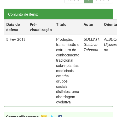
Conjunto de itens:
Data de
Pré-
Título
Autor
Orient
defesa
visualização
5-Fev-2013
Produção,
SOLDATI,
ALBUQ
transmissão e
Gustavo
Ulysses
estrutura do
Taboada
de
conhecimento
tradicional
sobre plantas
medicinais
em três
grupos
sociais
distintos: uma
abordagem
evolutiva
Compartilhamento