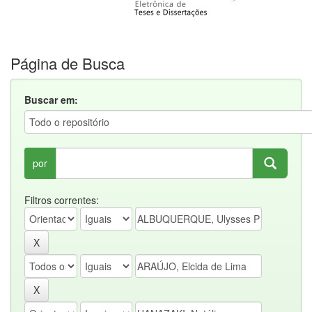
Página de Busca
Buscar em:
por
Filtros correntes: