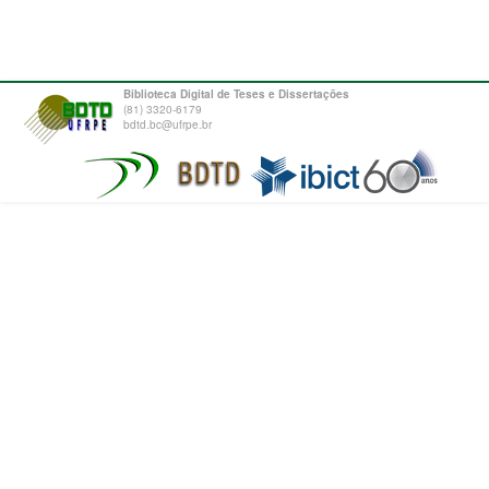
Biblioteca Digital de Teses e Dissertações
(81) 3320-6179
bdtd.bc@ufrpe.br