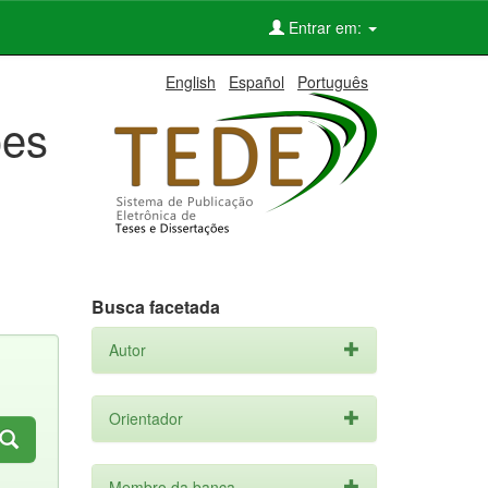
Entrar em:
English
Español
Português
ões
Busca facetada
Autor
Orientador
Membro da banca