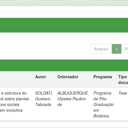
Anterior
1
P
Autor
Orientador
Programa
Tipo
doc
 e estrutura do
SOLDATI,
ALBUQUERQUE,
Programa
Tese
al sobre plantas
Gustavo
Ulysses Paulino
de Pós-
pos sociais
Taboada
de
Graduação
em evolutiva
em
Botânica