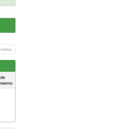
róximo
 de
umento