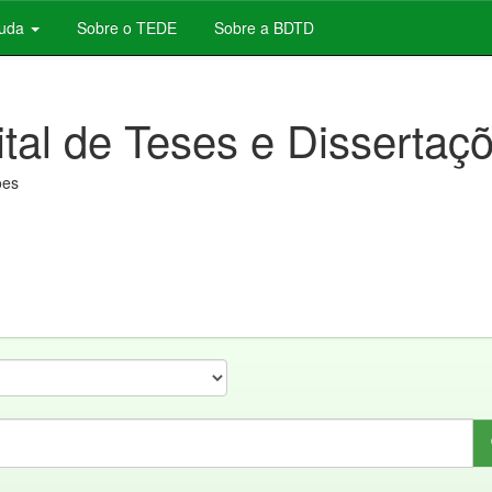
juda
Sobre o TEDE
Sobre a BDTD
ital de Teses e Dissertaç
ões