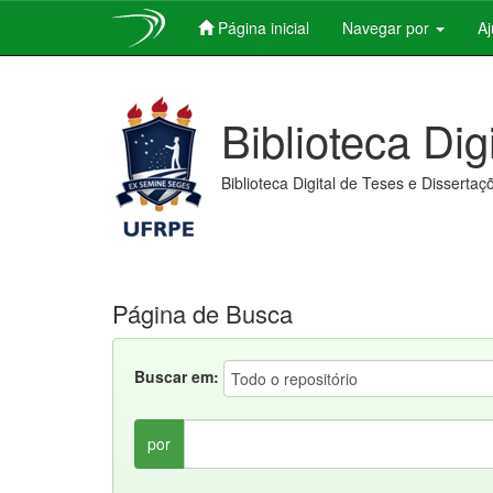
Página inicial
Navegar por
A
Skip
navigation
Biblioteca Dig
Biblioteca Digital de Teses e Dissertaç
Página de Busca
Buscar em:
por