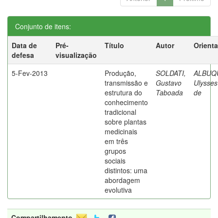
Conjunto de itens:
Data de
Pré-
Título
Autor
Orient
defesa
visualização
5-Fev-2013
Produção,
SOLDATI,
ALBUQ
transmissão e
Gustavo
Ulysses
estrutura do
Taboada
de
conhecimento
tradicional
sobre plantas
medicinais
em três
grupos
sociais
distintos: uma
abordagem
evolutiva
Compartilhamento