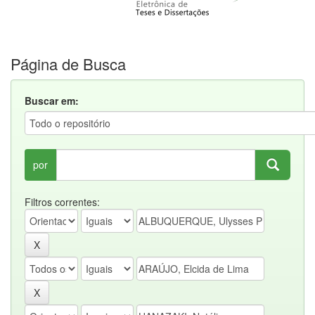
Página de Busca
Buscar em:
por
Filtros correntes: