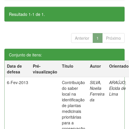
Resultado 1-1 de 1.
Anterior
1
Próximo
Conjunto de itens:
Data de
Pré-
Título
Autor
Orientado
defesa
visualização
6-Fev-2013
Contribuição
SILVA,
ARAÚJO,
do saber
Noelia
Elcida de
local na
Ferreira
Lima
identificação
da
de plantas
medicinais
prioritárias
para a
conservação