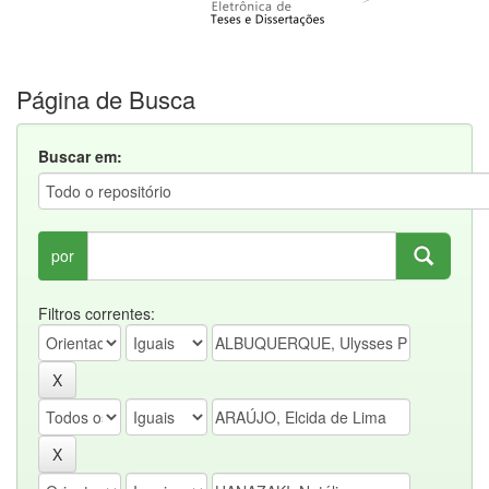
Página de Busca
Buscar em:
por
Filtros correntes: