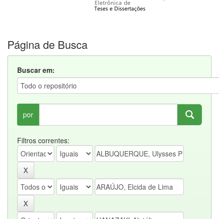
Página de Busca
Buscar em:
por
Filtros correntes: