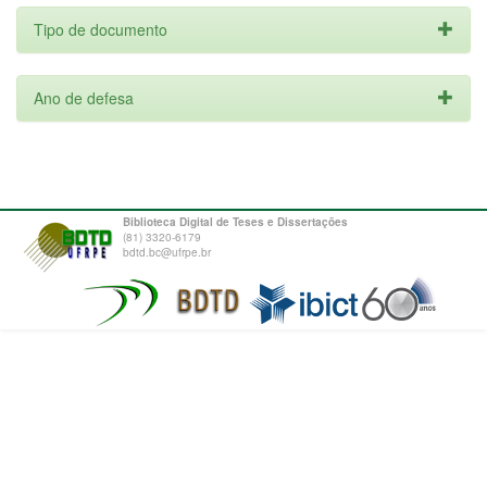
Tipo de documento
Ano de defesa
Biblioteca Digital de Teses e Dissertações
(81) 3320-6179
bdtd.bc@ufrpe.br