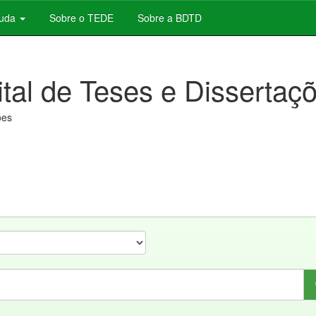
juda
Sobre o TEDE
Sobre a BDTD
ital de Teses e Dissertaç
ões