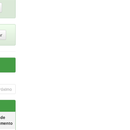
róximo
 de
umento