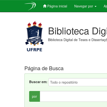
Página inicial
Navegar por
A
Skip
navigation
Biblioteca Dig
Biblioteca Digital de Teses e Dissertaç
Página de Busca
Buscar em:
por