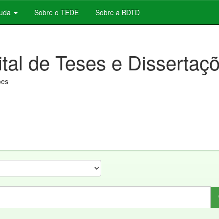
juda
Sobre o TEDE
Sobre a BDTD
ital de Teses e Dissertaç
ões