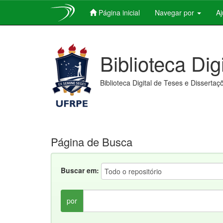
Página inicial
Navegar por
A
Skip
navigation
Biblioteca Dig
Biblioteca Digital de Teses e Dissertaç
Página de Busca
Buscar em:
por