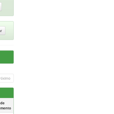
róximo
 de
umento