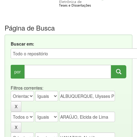
Página de Busca
Buscar em:
por
Filtros correntes: