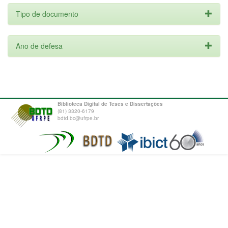
Tipo de documento
Ano de defesa
Biblioteca Digital de Teses e Dissertações
(81) 3320-6179
bdtd.bc@ufrpe.br