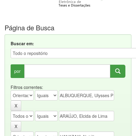
Página de Busca
Buscar em:
por
Filtros correntes: