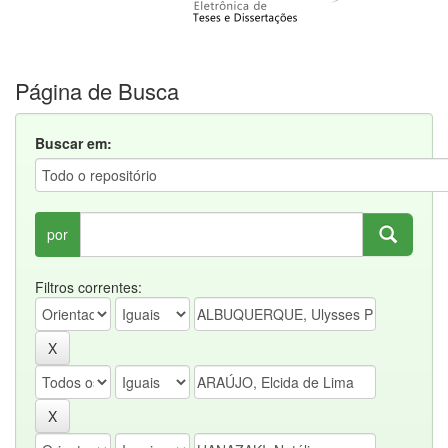
Página de Busca
Buscar em:
por
Filtros correntes: