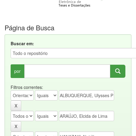
Página de Busca
Buscar em:
por
Filtros correntes: