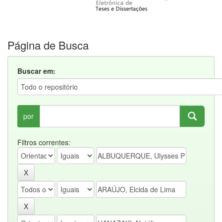
Página de Busca
Buscar em:
por
Filtros correntes: