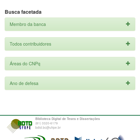
Busca facetada
Membro da banca
Todos contribuidores
Áreas do CNPq
Ano de defesa
Biblioteca Digital de Teses e Dissertações
(81) 3320-6179
bdtd.bc@ufrpe.br