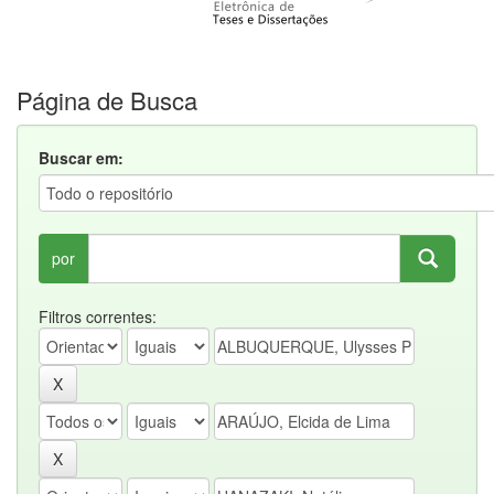
Página de Busca
Buscar em:
por
Filtros correntes: