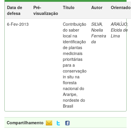
Data de
Pré-
Título
Autor
Orientado
defesa
visualização
6-Fev-2013
Contribuição
SILVA,
ARAÚJO,
do saber
Noelia
Elcida de
local na
Ferreira
Lima
identificação
da
de plantas
medicinais
prioritárias
para a
conservação
in situ na
floresta
nacional do
Araripe,
nordeste do
Brasil
Compartilhamento