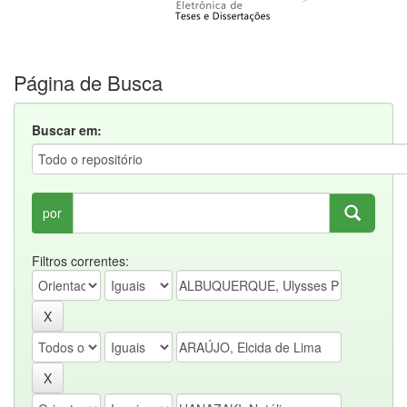
Página de Busca
Buscar em:
por
Filtros correntes: