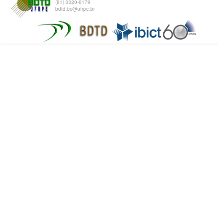
(81) 3320-6179
bdtd.bc@ufrpe.br