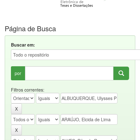
Página de Busca
Buscar em:
por
Filtros correntes: