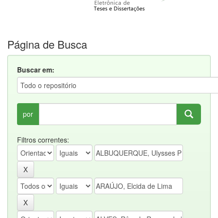
Página de Busca
Buscar em:
por
Filtros correntes: