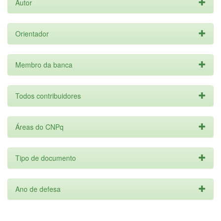
Autor
Orientador
Membro da banca
Todos contribuidores
Áreas do CNPq
Tipo de documento
Ano de defesa