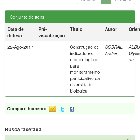
Conjunto de itens:
Data de
Pré-
Título
Autor
Orie
defesa
visualização
22-Ago-2017
Construção de
SOBRAL,
ALB
indicadores
André
Ulyss
etnobiológicos
de
para
monitoramento
participativo da
diversidade
biológica
Compartilhamento
Busca facetada