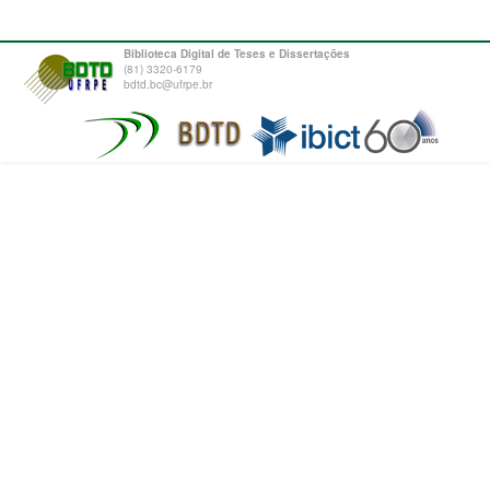
Biblioteca Digital de Teses e Dissertações
(81) 3320-6179
bdtd.bc@ufrpe.br